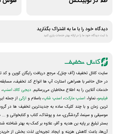
طلا در نوبیتکس
هوش مص
دیدگاه خود را با ما به اشتراک بگذارید
با ثبت دیدگاه خود ما را در ارائه بهتر خدمات یاری کنید
سایت کانال تخفیف (آف چنل)، مرجع دریافت رایگان کوپن و کد تخ
در حال حاضر با همراهی استارت آپ ها انواع کد تخفیف، مسابقه، 
خدمات آنلاین را به اطلاع مخاطبان می‌رسانیم.
دیجی کالا
،
اسنپ
، 
فیلیمو
، نماوا،
اسنپ مارکت
،
اسنپ شاپ
، باسلام و
ازکی
از جمله این
ترین زمان و با چند کلیک ساده به جدیدترین تخفیف ها در گروه ت
موسیقی و سینما، گردشگری، مد و پوشاک، کتاب و کتابخوانی و ... 
بستر تبلیغ بر پایه بن هدیه و آفر، علاوه بر کمک به بهتر شناخته 
آن‌ها، باعث کاهش هزینه و ایجاد تجربه‌ای لذت بخش از خرید