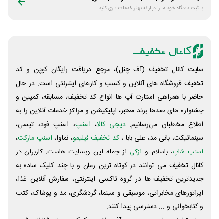
با ثبت دیدگاه خود ما را در ارائه بهتر خدمات یاری کنید
سایت کانال تخفیف (آف چنل)، مرجع دریافت رایگان کوپن و کد
تخفیف فروشگاه های آنلاین و کسب و‌ کارهای اینترنتی است. در حال
حاضر با همراهی استارت آپ ها انواع کد تخفیف، مسابقه، کمپین و
جشنواره های صدها برند معتبر، اپلیکیشن و مراکز خدمات آنلاین را به
اطلاع مخاطبان می‌رسانیم.
دیجی کالا
،
اسنپ
، اسنپ فود، تپسی،
سینماتیکت، بانی مد، علی‌ بابا ،
کد تخفیف فیلیمو
، نماوا،
اسنپ مارکت
،
اسنپ شاپ
، باسلام و
ازکی
از جمله این وبسایت ‌هاست. کاربران در
کانال تخفیف می توانند در کوتاه ترین زمان و با چند کلیک ساده به
جدیدترین تخفیف ها در گروه تاکسی اینترنتی، سفارش آنلاین غذا،
اپراتورهای مخابراتی، موسیقی و سینما، گردشگری، مد و پوشاک، کتاب
و کتابخوانی و ... دسترسی پیدا کنند.