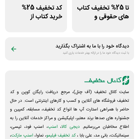
تا 25% تخفیف کتاب
کد تخفیف 25%
های حقوقی و
خرید کتاب از
دانشگاهی انتشارات
اپلیکیشن طاقچه
جنگل
دیدگاه خود را با ما به اشتراک بگذارید
با ثبت دیدگاه خود ما را در ارائه بهتر خدمات یاری کنید
سایت کانال تخفیف (آف چنل)، مرجع دریافت رایگان کوپن و کد
تخفیف فروشگاه های آنلاین و کسب و‌ کارهای اینترنتی است. در حال
حاضر با همراهی استارت آپ ها انواع کد تخفیف، مسابقه، کمپین و
جشنواره های صدها برند معتبر، اپلیکیشن و مراکز خدمات آنلاین را به
اطلاع مخاطبان می‌رسانیم.
دیجی کالا
،
اسنپ
، اسنپ فود، تپسی،
سینماتیکت، بانی مد، علی‌ بابا ،
کد تخفیف فیلیمو
، نماوا،
اسنپ مارکت
،