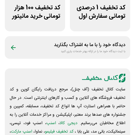
کد تخفیف 1 درصدی
کد تخفیف 100 هزار
تومانی سفارش اول
تومانی خرید مانیتور
سازکالا
استوک ریزپردازان
دیدگاه خود را با ما به اشتراک بگذارید
با ثبت دیدگاه خود ما را در ارائه بهتر خدمات یاری کنید
سایت کانال تخفیف (آف چنل)، مرجع دریافت رایگان کوپن و کد
تخفیف فروشگاه های آنلاین و کسب و‌ کارهای اینترنتی است. در حال
حاضر با همراهی استارت آپ ها انواع کد تخفیف، مسابقه، کمپین و
جشنواره های صدها برند معتبر، اپلیکیشن و مراکز خدمات آنلاین را به
اطلاع مخاطبان می‌رسانیم.
دیجی کالا
،
اسنپ
، اسنپ فود، تپسی،
سینماتیکت، بانی مد، علی‌ بابا ،
کد تخفیف فیلیمو
، نماوا،
اسنپ مارکت
،