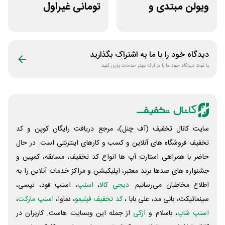
ویولن مبتدی و
تومانی غیراول
آموزشی از سازکالا
فروشگاه عینک
حریسان
دیدگاه خود را با ما به اشتراک بگذارید
با ثبت دیدگاه خود ما را در ارائه بهتر خدمات یاری کنید
سایت کانال تخفیف (آف چنل)، مرجع دریافت رایگان کوپن و کد
تخفیف فروشگاه های آنلاین و کسب و‌ کارهای اینترنتی است. در حال
حاضر با همراهی استارت آپ ها انواع کد تخفیف، مسابقه، کمپین و
جشنواره های صدها برند معتبر، اپلیکیشن و مراکز خدمات آنلاین را به
اطلاع مخاطبان می‌رسانیم.
دیجی کالا
،
اسنپ
، اسنپ فود، تپسی،
سینماتیکت، بانی مد، علی‌ بابا ،
کد تخفیف فیلیمو
، نماوا،
اسنپ مارکت
،
اسنپ شاپ
، باسلام و
ازکی
از جمله این وبسایت ‌هاست. کاربران در