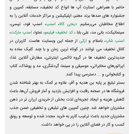
حاضر با همراهی استارت آپ ها انواع کد تخفیف، مسابقه، کمپین و
جشنواره های صدها برند معتبر، اپلیکیشن و مراکز خدمات آنلاین را به
اطلاع مخاطبان می‌رسانیم.
دیجی کالا
،
اسنپ
، اسنپ فود، تپسی،
سینماتیکت، بانی مد، علی‌ بابا ،
کد تخفیف فیلیمو
، نماوا،
اسنپ مارکت
،
اسنپ شاپ
، باسلام و
ازکی
از جمله این وبسایت ‌هاست. کاربران در
کانال تخفیف می توانند در کوتاه ترین زمان و با چند کلیک ساده به
جدیدترین تخفیف ها در گروه تاکسی اینترنتی، سفارش آنلاین غذا،
اپراتورهای مخابراتی، موسیقی و سینما، گردشگری، مد و پوشاک، کتاب
و کتابخوانی و ... دسترسی پیدا کنند.
بستر تبلیغ بر پایه بن هدیه و آفر، علاوه بر کمک به بهتر شناخته شدن
فروشگاه ها در صحنه رقابت و افزایش بازدید و آمار فروش آن‌ها، باعث
کاهش هزینه و ایجاد تجربه‌ای لذت بخش از خریدی ارزان تر در ذهن
مشتریان خواهد شد. چنین کمپین های تبلیغی و تخفیفی ضمن جذب
مشتریان جدید باعث ترغیب کاربر به خرید مجدد شده و توسعه و رونق
کسب و کار در فضای آنلاین را در پی خواهد داشت.