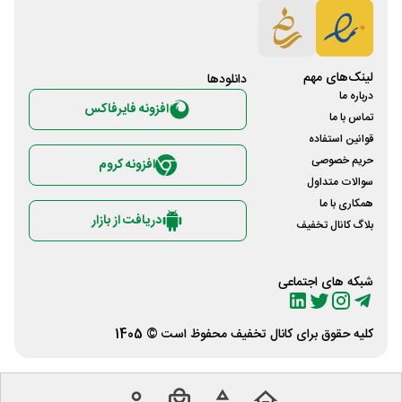
لینک‌های مهم
دانلود‌ها
درباره ما
افزونه فایرفاکس
تماس با ما
قوانین استفاده
حریم خصوصی
افزونه کروم
سوالات متداول
همکاری با ما
دریافت از بازار
بلاگ کانال تخفیف
شبکه های اجتماعی
کلیه حقوق برای
کانال تخفیف
محفوظ است © 1405