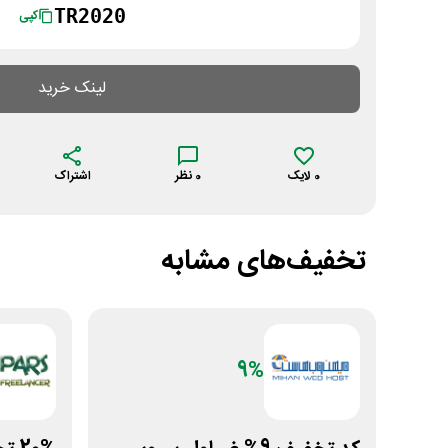
TR2020
کپی
لینک خرید
0
لایک
0
نظر
اشتراک
تخفیف‌های مشابه
9%