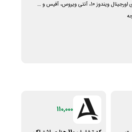
 10، آنتی ویروس، آفیس و ...
جه
110,000