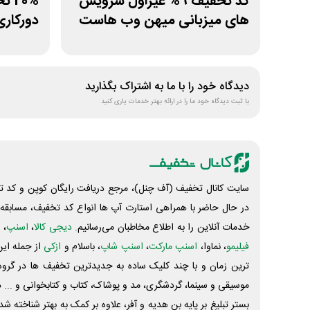
کد تخفیف 9% غیراول سرویس
20%
های میزبانی میهن وب هاست
دورکاری
دیدگاه خود را با ما به اشتراک بگذارید
با ثبت دیدگاه خود ما را در ارائه بهتر خدمات یاری کنید
سایت کانال تخفیف (آف چنل)، مرجع دریافت رایگان کوپن و کد تخ
در حال حاضر با همراهی استارت آپ ها انواع کد تخفیف، مسابقه، 
خدمات آنلاین را به اطلاع مخاطبان می‌رسانیم.
دیجی کالا
،
اسنپ
، 
فیلیمو
، نماوا،
اسنپ مارکت
،
اسنپ شاپ
، باسلام و
ازکی
از جمله این
ترین زمان و با چند کلیک ساده به جدیدترین تخفیف ها در گروه ت
موسیقی و سینما، گردشگری، مد و پوشاک، کتاب و کتابخوانی و ... 
بستر تبلیغ بر پایه بن هدیه و آفر، علاوه بر کمک به بهتر شناخته 