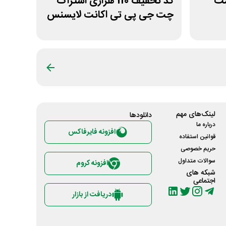
هاست
کد تخفیف 110 هزاری اشتراک
چت جی پی تی اکانت لایسنس
لینک‌های مهم
دانلود‌ها
درباره ما
افزونه فایرفاکس
قوانین استفاده
حریم خصوصی
سوالات متداول
افزونه کروم
شبکه های
اجتماعی
دریافت از بازار