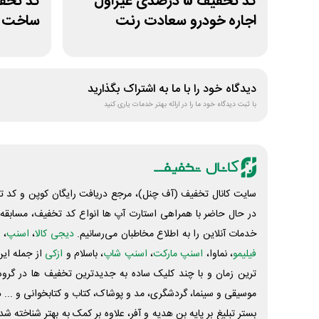
کد تخفیف 5 درصدی غیراول
اجاره خودرو سعادت رنت
ساخت س
دیدگاه خود را با ما به اشتراک بگذارید
با ثبت دیدگاه خود ما را در ارائه بهتر خدمات یاری کنید
سایت کانال تخفیف (آف چنل)، مرجع دریافت رایگان کوپن و کد تخ
در حال حاضر با همراهی استارت آپ ها انواع کد تخفیف، مسابقه، 
خدمات آنلاین را به اطلاع مخاطبان می‌رسانیم.
دیجی کالا
،
اسنپ
، 
فیلیمو
، نماوا،
اسنپ مارکت
،
اسنپ شاپ
، باسلام و
ازکی
از جمله این
ترین زمان و با چند کلیک ساده به جدیدترین تخفیف ها در گروه ت
موسیقی و سینما، گردشگری، مد و پوشاک، کتاب و کتابخوانی و ... 
بستر تبلیغ بر پایه بن هدیه و آفر، علاوه بر کمک به بهتر شناخته 