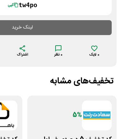
tw4po
کپی
لینک خرید
0
لایک
0
نظر
اشتراک
تخفیف‌های مشابه
5%