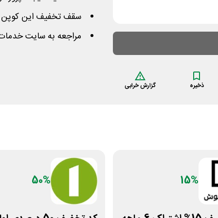
سقف تخفیف این کوپن 100% پونیشا 17 هزار تومان می باشد
مراجعه به سایت خدمات 
ذخیره
گزارش خرابی
50%
15%