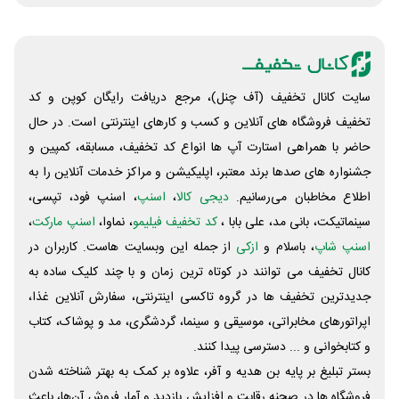
سایت کانال تخفیف (آف چنل)، مرجع دریافت رایگان کوپن و کد
تخفیف فروشگاه های آنلاین و کسب و‌ کارهای اینترنتی است. در حال
حاضر با همراهی استارت آپ ها انواع کد تخفیف، مسابقه، کمپین و
جشنواره های صدها برند معتبر، اپلیکیشن و مراکز خدمات آنلاین را به
اطلاع مخاطبان می‌رسانیم.
دیجی کالا
،
اسنپ
، اسنپ فود، تپسی،
سینماتیکت، بانی مد، علی‌ بابا ،
کد تخفیف فیلیمو
، نماوا،
اسنپ مارکت
،
اسنپ شاپ
، باسلام و
ازکی
از جمله این وبسایت ‌هاست. کاربران در
کانال تخفیف می توانند در کوتاه ترین زمان و با چند کلیک ساده به
جدیدترین تخفیف ها در گروه تاکسی اینترنتی، سفارش آنلاین غذا،
اپراتورهای مخابراتی، موسیقی و سینما، گردشگری، مد و پوشاک، کتاب
و کتابخوانی و ... دسترسی پیدا کنند.
بستر تبلیغ بر پایه بن هدیه و آفر، علاوه بر کمک به بهتر شناخته شدن
فروشگاه ها در صحنه رقابت و افزایش بازدید و آمار فروش آن‌ها، باعث