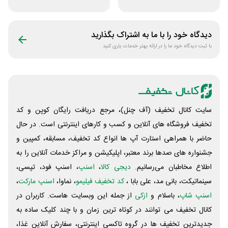
محدودیت سایت
ورزشی ریبون
بانوشاپ
دیدگاه خود را با ما به اشتراک بگذارید
با ثبت دیدگاه خود ما را در ارائه بهتر خدمات یاری کنید
سایت کانال تخفیف (آف چنل)، مرجع دریافت رایگان کوپن و کد
تخفیف فروشگاه های آنلاین و کسب و‌ کارهای اینترنتی است. در حال
حاضر با همراهی استارت آپ ها انواع کد تخفیف، مسابقه، کمپین و
جشنواره های صدها برند معتبر، اپلیکیشن و مراکز خدمات آنلاین را به
اطلاع مخاطبان می‌رسانیم.
دیجی کالا
،
اسنپ
، اسنپ فود، تپسی،
سینماتیکت، بانی مد، علی‌ بابا ،
کد تخفیف فیلیمو
، نماوا،
اسنپ مارکت
،
اسنپ شاپ
، باسلام و
ازکی
از جمله این وبسایت ‌هاست. کاربران در
کانال تخفیف می توانند در کوتاه ترین زمان و با چند کلیک ساده به
جدیدترین تخفیف ها در گروه تاکسی اینترنتی، سفارش آنلاین غذا،