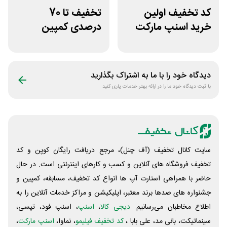
کد تخفیف اولین
تخفیف تا 70
خرید اسنپ مارکت
درصدی کمپین
70 هزار تومانی
نارنجی اسنپ
اکسپرس
دیدگاه خود را با ما به اشتراک بگذارید
با ثبت دیدگاه خود ما را در ارائه بهتر خدمات یاری کنید
سایت کانال تخفیف (آف چنل)، مرجع دریافت رایگان کوپن و کد
تخفیف فروشگاه های آنلاین و کسب و‌ کارهای اینترنتی است. در حال
حاضر با همراهی استارت آپ ها انواع کد تخفیف، مسابقه، کمپین و
جشنواره های صدها برند معتبر، اپلیکیشن و مراکز خدمات آنلاین را به
اطلاع مخاطبان می‌رسانیم.
دیجی کالا
،
اسنپ
، اسنپ فود، تپسی،
سینماتیکت، بانی مد، علی‌ بابا ،
کد تخفیف فیلیمو
، نماوا،
اسنپ مارکت
،