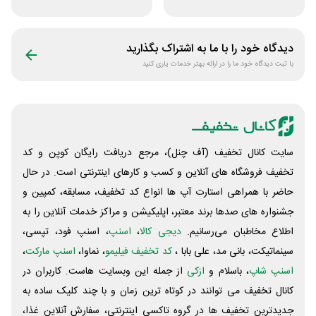
70 هزار تومانی
مشتری جدید
دیدگاه خود را با ما به اشتراک بگذارید
با ثبت دیدگاه خود ما را در ارائه بهتر خدمات یاری کنید
سایت کانال تخفیف (آف چنل)، مرجع دریافت رایگان کوپن و کد
تخفیف فروشگاه های آنلاین و کسب و‌ کارهای اینترنتی است. در حال
حاضر با همراهی استارت آپ ها انواع کد تخفیف، مسابقه، کمپین و
جشنواره های صدها برند معتبر، اپلیکیشن و مراکز خدمات آنلاین را به
اطلاع مخاطبان می‌رسانیم.
دیجی کالا
،
اسنپ
، اسنپ فود، تپسی،
سینماتیکت، بانی مد، علی‌ بابا ،
کد تخفیف فیلیمو
، نماوا،
اسنپ مارکت
،
اسنپ شاپ
، باسلام و
ازکی
از جمله این وبسایت ‌هاست. کاربران در
کانال تخفیف می توانند در کوتاه ترین زمان و با چند کلیک ساده به
جدیدترین تخفیف ها در گروه تاکسی اینترنتی، سفارش آنلاین غذا،