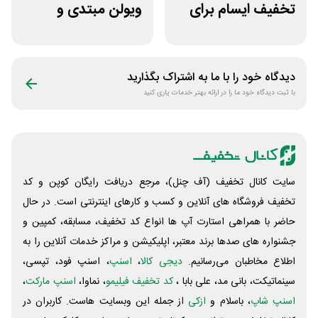
تخفیف ایسام برای
ویولن مبتدی و
خرید اول
آموزشی از سازکالا
دیدگاه خود را با ما به اشتراک بگذارید
با ثبت دیدگاه خود ما را در ارائه بهتر خدمات یاری کنید
سایت کانال تخفیف (آف چنل)، مرجع دریافت رایگان کوپن و کد
تخفیف فروشگاه های آنلاین و کسب و‌ کارهای اینترنتی است. در حال
حاضر با همراهی استارت آپ ها انواع کد تخفیف، مسابقه، کمپین و
جشنواره های صدها برند معتبر، اپلیکیشن و مراکز خدمات آنلاین را به
اطلاع مخاطبان می‌رسانیم.
دیجی کالا
،
اسنپ
، اسنپ فود، تپسی،
سینماتیکت، بانی مد، علی‌ بابا ،
کد تخفیف فیلیمو
، نماوا،
اسنپ مارکت
،
اسنپ شاپ
، باسلام و
ازکی
از جمله این وبسایت ‌هاست. کاربران در