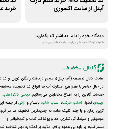
کد تخفیف 15% خرید سیم کارت
آپتل از سایت اکسوری
خرید عط
دیدگاه خود را با ما به اشتراک بگذارید
با ثبت دیدگاه خود ما را در ارائه بهتر خدمات یاری کنید
سایت کانال تخفیف (آف چنل)، مرجع دریافت رایگان کوپن و کد تخ
در حال حاضر با همراهی استارت آپ ها انواع کد تخفیف، مسابقه، 
خدمات آنلاین را به اطلاع مخاطبان می‌رسانیم.
دیجی کالا
،
اسنپ
، 
فیلیمو
، نماوا،
اسنپ مارکت
،
اسنپ شاپ
، باسلام و
ازکی
از جمله این
ترین زمان و با چند کلیک ساده به جدیدترین تخفیف ها در گروه ت
موسیقی و سینما، گردشگری، مد و پوشاک، کتاب و کتابخوانی و ... 
بستر تبلیغ بر پایه بن هدیه و آفر، علاوه بر کمک به بهتر شناخته 