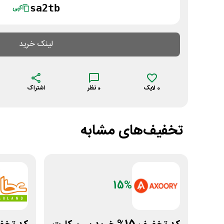
sa2tb
کپی
لینک خرید
0
لایک
0
نظر
اشتراک
تخفیف‌های مشابه
15%