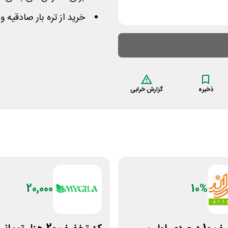
خرید از تره بار صادقیه و
ذخیره
گزارش خرابی
20,000
10%