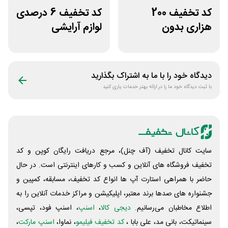
کد تخفیف 200
کد تخفیف 6 درصدی
هزاری بدون
لوازم آرایشی
محدودیت لوازم
بهداشتی باسلام
ورزشی لیموشاپ
دیدگاه خود را با ما به اشتراک بگذارید
با ثبت دیدگاه خود ما را در ارائه بهتر خدمات یاری کنید
سایت کانال تخفیف (آف چنل)، مرجع دریافت رایگان کوپن و کد
تخفیف فروشگاه های آنلاین و کسب و‌ کارهای اینترنتی است. در حال
حاضر با همراهی استارت آپ ها انواع کد تخفیف، مسابقه، کمپین و
جشنواره های صدها برند معتبر، اپلیکیشن و مراکز خدمات آنلاین را به
اطلاع مخاطبان می‌رسانیم.
دیجی کالا
،
اسنپ
، اسنپ فود، تپسی،
سینماتیکت، بانی مد، علی‌ بابا ،
کد تخفیف فیلیمو
، نماوا،
اسنپ مارکت
،