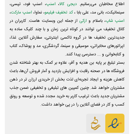
اطلاع مخاطبان می‌رسانیم.
دیجی کالا
،
اسنپ
، اسنپ فود، تپسی،
سینماتیکت، بانی مد، علی‌ بابا ،
کد تخفیف فیلیمو
، نماوا،
اسنپ مارکت
،
اسنپ شاپ
، باسلام و
ازکی
از جمله این وبسایت ‌هاست. کاربران در
کانال تخفیف می توانند در کوتاه ترین زمان و با چند کلیک ساده به
جدیدترین تخفیف ها در گروه تاکسی اینترنتی، سفارش آنلاین غذا،
اپراتورهای مخابراتی، موسیقی و سینما، گردشگری، مد و پوشاک، کتاب
و کتابخوانی و ... دسترسی پیدا کنند.
بستر تبلیغ بر پایه بن هدیه و آفر، علاوه بر کمک به بهتر شناخته شدن
فروشگاه ها در صحنه رقابت و افزایش بازدید و آمار فروش آن‌ها، باعث
کاهش هزینه و ایجاد تجربه‌ای لذت بخش از خریدی ارزان تر در ذهن
مشتریان خواهد شد. چنین کمپین های تبلیغی و تخفیفی ضمن جذب
مشتریان جدید باعث ترغیب کاربر به خرید مجدد شده و توسعه و رونق
کسب و کار در فضای آنلاین را در پی خواهد داشت.