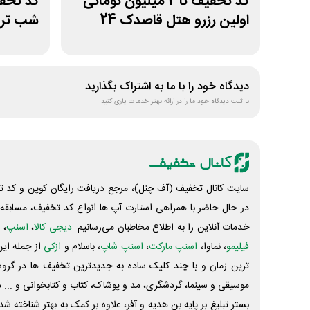
کد تخفیف تا 2 میلیون تومانی
اولین رزرو هتل قاصدک 24
شب تراو
دیدگاه خود را با ما به اشتراک بگذارید
با ثبت دیدگاه خود ما را در ارائه بهتر خدمات یاری کنید
سایت کانال تخفیف (آف چنل)، مرجع دریافت رایگان کوپن و کد تخ
در حال حاضر با همراهی استارت آپ ها انواع کد تخفیف، مسابقه، 
خدمات آنلاین را به اطلاع مخاطبان می‌رسانیم.
دیجی کالا
،
اسنپ
، 
فیلیمو
، نماوا،
اسنپ مارکت
،
اسنپ شاپ
، باسلام و
ازکی
از جمله این
ترین زمان و با چند کلیک ساده به جدیدترین تخفیف ها در گروه ت
موسیقی و سینما، گردشگری، مد و پوشاک، کتاب و کتابخوانی و ... 
بستر تبلیغ بر پایه بن هدیه و آفر، علاوه بر کمک به بهتر شناخته 