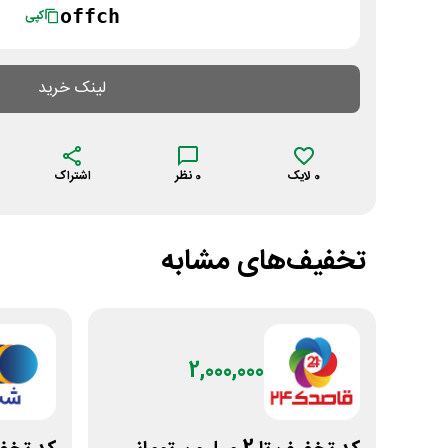
offch
کپی
لینک خرید
0
لایک
0
نظر
اشتراک
تخفیف‌های مشابه
2,000,000