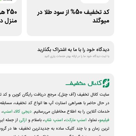
کد تخفیف 50% از سود طلا در
250
میوگلد
منزل در
دیدگاه خود را با ما به اشتراک بگذارید
با ثبت دیدگاه خود ما را در ارائه بهتر خدمات یاری کنید
سایت کانال تخفیف (آف چنل)، مرجع دریافت رایگان کوپن و کد تخ
در حال حاضر با همراهی استارت آپ ها انواع کد تخفیف، مسابقه، 
خدمات آنلاین را به اطلاع مخاطبان می‌رسانیم.
دیجی کالا
،
اسنپ
، 
فیلیمو
، نماوا،
اسنپ مارکت
،
اسنپ شاپ
، باسلام و
ازکی
از جمله این
ترین زمان و با چند کلیک ساده به جدیدترین تخفیف ها در گروه ت