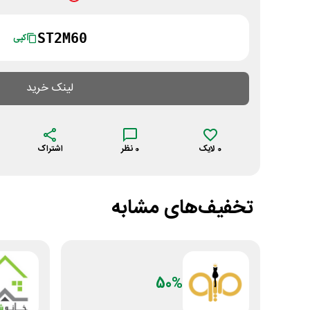
ST2M60
کپی
لینک خرید
0
لایک
0
نظر
اشتراک
تخفیف‌های مشابه
50%