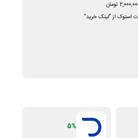
ستوک از "لینک خرید"
5%