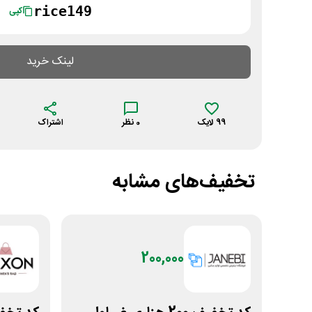
rice149
کپی
لینک خرید
99
لایک
0
نظر
اشتراک
تخفیف‌های مشابه
200,000