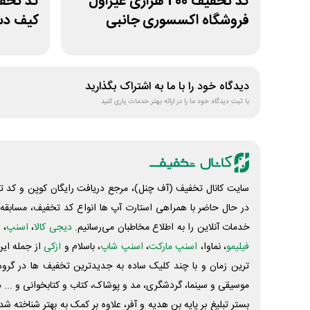
کد تخفیف 200 هزاری غیراول
فروشگاه اکسسوری جانبی
کیف دس
دیدگاه خود را با ما به اشتراک بگذارید
با ثبت دیدگاه خود ما را در ارائه بهتر خدمات یاری کنید
سایت کانال تخفیف (آف چنل)، مرجع دریافت رایگان کوپن و کد تخ
در حال حاضر با همراهی استارت آپ ها انواع کد تخفیف، مسابقه، 
خدمات آنلاین را به اطلاع مخاطبان می‌رسانیم.
دیجی کالا
،
اسنپ
، 
فیلیمو
، نماوا،
اسنپ مارکت
،
اسنپ شاپ
، باسلام و
ازکی
از جمله این
ترین زمان و با چند کلیک ساده به جدیدترین تخفیف ها در گروه ت
موسیقی و سینما، گردشگری، مد و پوشاک، کتاب و کتابخوانی و ... 
بستر تبلیغ بر پایه بن هدیه و آفر، علاوه بر کمک به بهتر شناخته 