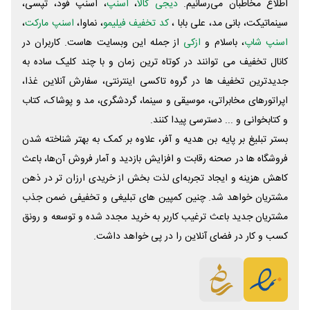
اطلاع مخاطبان می‌رسانیم.
دیجی کالا
،
اسنپ
، اسنپ فود، تپسی،
سینماتیکت، بانی مد، علی‌ بابا ،
کد تخفیف فیلیمو
، نماوا،
اسنپ مارکت
،
اسنپ شاپ
، باسلام و
ازکی
از جمله این وبسایت ‌هاست. کاربران در
کانال تخفیف می توانند در کوتاه ترین زمان و با چند کلیک ساده به
جدیدترین تخفیف ها در گروه تاکسی اینترنتی، سفارش آنلاین غذا،
اپراتورهای مخابراتی، موسیقی و سینما، گردشگری، مد و پوشاک، کتاب
و کتابخوانی و ... دسترسی پیدا کنند.
بستر تبلیغ بر پایه بن هدیه و آفر، علاوه بر کمک به بهتر شناخته شدن
فروشگاه ها در صحنه رقابت و افزایش بازدید و آمار فروش آن‌ها، باعث
کاهش هزینه و ایجاد تجربه‌ای لذت بخش از خریدی ارزان تر در ذهن
مشتریان خواهد شد. چنین کمپین های تبلیغی و تخفیفی ضمن جذب
مشتریان جدید باعث ترغیب کاربر به خرید مجدد شده و توسعه و رونق
کسب و کار در فضای آنلاین را در پی خواهد داشت.