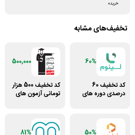
خرید»
تخفیف‌های مشابه
500,000
60%
کد تخفیف 60
کد تخفیف 500 هزار
درصدی دوره های
تومانی آزمون های
علوم پزشکی لینوم
قلم چی
81%
50%