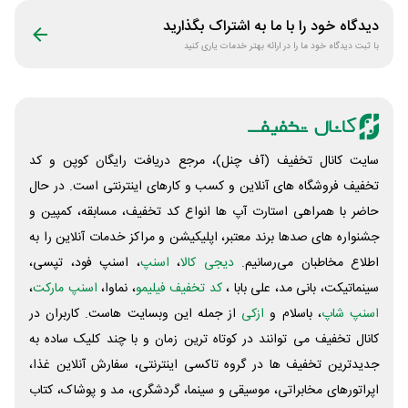
دیدگاه خود را با ما به اشتراک بگذارید
با ثبت دیدگاه خود ما را در ارائه بهتر خدمات یاری کنید
سایت کانال تخفیف (آف چنل)، مرجع دریافت رایگان کوپن و کد
تخفیف فروشگاه های آنلاین و کسب و‌ کارهای اینترنتی است. در حال
حاضر با همراهی استارت آپ ها انواع کد تخفیف، مسابقه، کمپین و
جشنواره های صدها برند معتبر، اپلیکیشن و مراکز خدمات آنلاین را به
اطلاع مخاطبان می‌رسانیم.
دیجی کالا
،
اسنپ
، اسنپ فود، تپسی،
سینماتیکت، بانی مد، علی‌ بابا ،
کد تخفیف فیلیمو
، نماوا،
اسنپ مارکت
،
اسنپ شاپ
، باسلام و
ازکی
از جمله این وبسایت ‌هاست. کاربران در
کانال تخفیف می توانند در کوتاه ترین زمان و با چند کلیک ساده به
جدیدترین تخفیف ها در گروه تاکسی اینترنتی، سفارش آنلاین غذا،
اپراتورهای مخابراتی، موسیقی و سینما، گردشگری، مد و پوشاک، کتاب