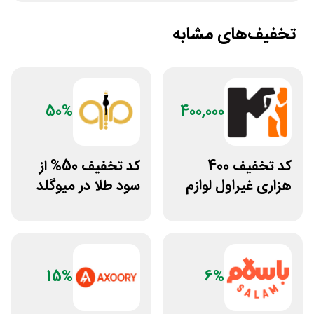
تخفیف‌های مشابه
50%
400,000
کد تخفیف 400
کد تخفیف 50% از
هزاری غیراول لوازم
سود طلا در میوگلد
ورزشی مرکزی
گلشهر
15%
6%