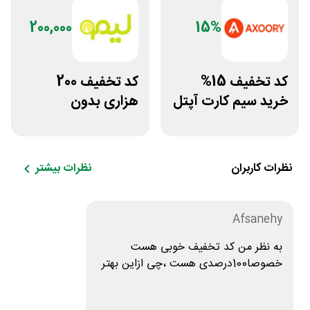
200,000
15%
کد تخفیف 15%
کد تخفیف 200
خرید سیم کارت آپتل
هزاری بدون
از سایت اکسوری
محدودیت لوازم
ورزشی لیموشاپ
نظرات کاربران
نظرات بیشتر
Afsanehy
به نظر من کد تخفیف خوبی هست
خصوصا100درصدی هست ،چی ازاین بهتر