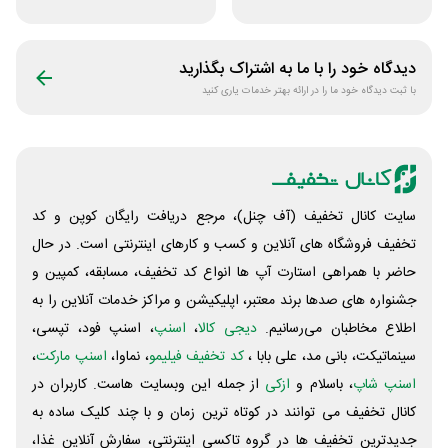
دستی زنانه وکسون
بیسوس سایت
پوزیترون
دیدگاه خود را با ما به اشتراک بگذارید
با ثبت دیدگاه خود ما را در ارائه بهتر خدمات یاری کنید
سایت کانال تخفیف (آف چنل)، مرجع دریافت رایگان کوپن و کد
تخفیف فروشگاه های آنلاین و کسب و‌ کارهای اینترنتی است. در حال
حاضر با همراهی استارت آپ ها انواع کد تخفیف، مسابقه، کمپین و
جشنواره های صدها برند معتبر، اپلیکیشن و مراکز خدمات آنلاین را به
اطلاع مخاطبان می‌رسانیم.
دیجی کالا
،
اسنپ
، اسنپ فود، تپسی،
سینماتیکت، بانی مد، علی‌ بابا ،
کد تخفیف فیلیمو
، نماوا،
اسنپ مارکت
،
اسنپ شاپ
، باسلام و
ازکی
از جمله این وبسایت ‌هاست. کاربران در
کانال تخفیف می توانند در کوتاه ترین زمان و با چند کلیک ساده به
جدیدترین تخفیف ها در گروه تاکسی اینترنتی، سفارش آنلاین غذا،