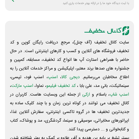
با ثبت دیدگاه خود ما را در ارائه بهتر خدمات یاری کنید
سایت کانال تخفیف (آف چنل)، مرجع دریافت رایگان کوپن و کد
تخفیف فروشگاه های آنلاین و کسب و‌ کارهای اینترنتی است. در حال
حاضر با همراهی استارت آپ ها انواع کد تخفیف، مسابقه، کمپین و
جشنواره های صدها برند معتبر، اپلیکیشن و مراکز خدمات آنلاین را به
اطلاع مخاطبان می‌رسانیم.
دیجی کالا
،
اسنپ
، اسنپ فود، تپسی،
سینماتیکت، بانی مد، علی‌ بابا ،
کد تخفیف فیلیمو
، نماوا،
اسنپ مارکت
،
اسنپ شاپ
، باسلام و
ازکی
از جمله این وبسایت ‌هاست. کاربران در
کانال تخفیف می توانند در کوتاه ترین زمان و با چند کلیک ساده به
جدیدترین تخفیف ها در گروه تاکسی اینترنتی، سفارش آنلاین غذا،
اپراتورهای مخابراتی، موسیقی و سینما، گردشگری، مد و پوشاک، کتاب
و کتابخوانی و ... دسترسی پیدا کنند.
بستر تبلیغ بر پایه بن هدیه و آفر، علاوه بر کمک به بهتر شناخته شدن