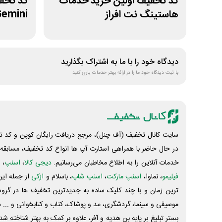
کد تخفیف اولین خرید خدمات
هاستینگ نت افراز
Gemini از فراس
دیدگاه خود را با ما به اشتراک بگذارید
با ثبت دیدگاه خود ما را در ارائه بهتر خدمات یاری کنید
سایت کانال تخفیف (آف چنل)، مرجع دریافت رایگان کوپن و کد تخ
در حال حاضر با همراهی استارت آپ ها انواع کد تخفیف، مسابقه، 
خدمات آنلاین را به اطلاع مخاطبان می‌رسانیم.
دیجی کالا
،
اسنپ
، 
فیلیمو
، نماوا،
اسنپ مارکت
،
اسنپ شاپ
، باسلام و
ازکی
از جمله این
ترین زمان و با چند کلیک ساده به جدیدترین تخفیف ها در گروه ت
موسیقی و سینما، گردشگری، مد و پوشاک، کتاب و کتابخوانی و ... 
بستر تبلیغ بر پایه بن هدیه و آفر، علاوه بر کمک به بهتر شناخته 