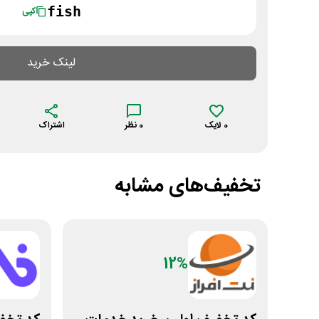
fish
کپی
لینک خرید
0
لایک
0
نظر
اشتراک
تخفیف‌های مشابه
12%