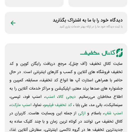
ساخت سایت با
زلزله بیمه بازار
پلتفرم باهوش
دیدگاه خود را با ما به اشتراک بگذارید
با ثبت دیدگاه خود ما را در ارائه بهتر خدمات یاری کنید
سایت کانال تخفیف (آف چنل)، مرجع دریافت رایگان کوپن و کد
تخفیف فروشگاه های آنلاین و کسب و‌ کارهای اینترنتی است. در حال
حاضر با همراهی استارت آپ ها انواع کد تخفیف، مسابقه، کمپین و
جشنواره های صدها برند معتبر، اپلیکیشن و مراکز خدمات آنلاین را به
اطلاع مخاطبان می‌رسانیم.
دیجی کالا
،
اسنپ
، اسنپ فود، تپسی،
سینماتیکت، بانی مد، علی‌ بابا ،
کد تخفیف فیلیمو
، نماوا،
اسنپ مارکت
،
اسنپ شاپ
، باسلام و
ازکی
از جمله این وبسایت ‌هاست. کاربران در
کانال تخفیف می توانند در کوتاه ترین زمان و با چند کلیک ساده به
جدیدترین تخفیف ها در گروه تاکسی اینترنتی، سفارش آنلاین غذا،