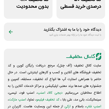
درصدی خرید قسطی
بدون محدودیت
کتاب دیاکو بوک
فروشگاه کتاب
دیجیتال سیموف
دیدگاه خود را با ما به اشتراک بگذارید
با ثبت دیدگاه خود ما را در ارائه بهتر خدمات یاری کنید
سایت کانال تخفیف (آف چنل)، مرجع دریافت رایگان کوپن و کد
تخفیف فروشگاه های آنلاین و کسب و‌ کارهای اینترنتی است. در حال
حاضر با همراهی استارت آپ ها انواع کد تخفیف، مسابقه، کمپین و
جشنواره های صدها برند معتبر، اپلیکیشن و مراکز خدمات آنلاین را به
اطلاع مخاطبان می‌رسانیم.
دیجی کالا
،
اسنپ
، اسنپ فود، تپسی،
سینماتیکت، بانی مد، علی‌ بابا ،
کد تخفیف فیلیمو
، نماوا،
اسنپ مارکت
،
اسنپ شاپ
، باسلام و
ازکی
از جمله این وبسایت ‌هاست. کاربران در