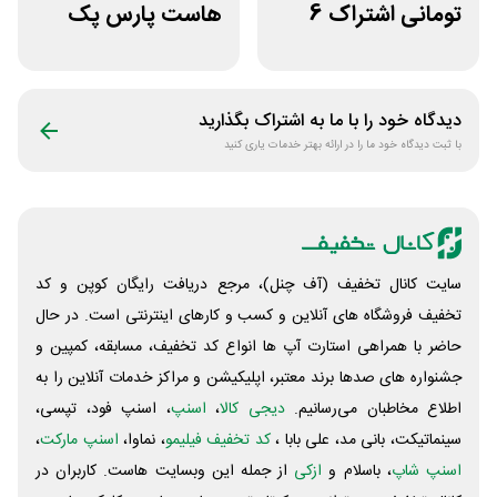
تومانی اشتراک 6
هاست پارس پک
ماهه آی اپس
دیدگاه خود را با ما به اشتراک بگذارید
با ثبت دیدگاه خود ما را در ارائه بهتر خدمات یاری کنید
سایت کانال تخفیف (آف چنل)، مرجع دریافت رایگان کوپن و کد
تخفیف فروشگاه های آنلاین و کسب و‌ کارهای اینترنتی است. در حال
حاضر با همراهی استارت آپ ها انواع کد تخفیف، مسابقه، کمپین و
جشنواره های صدها برند معتبر، اپلیکیشن و مراکز خدمات آنلاین را به
اطلاع مخاطبان می‌رسانیم.
دیجی کالا
،
اسنپ
، اسنپ فود، تپسی،
سینماتیکت، بانی مد، علی‌ بابا ،
کد تخفیف فیلیمو
، نماوا،
اسنپ مارکت
،
اسنپ شاپ
، باسلام و
ازکی
از جمله این وبسایت ‌هاست. کاربران در