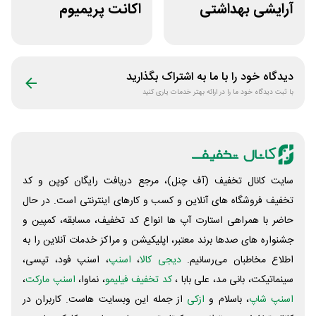
آرایشی بهداشتی
اکانت پریمیوم
فایاب
هوش مصنوعی از
دیجیتال رو
دیدگاه خود را با ما به اشتراک بگذارید
با ثبت دیدگاه خود ما را در ارائه بهتر خدمات یاری کنید
سایت کانال تخفیف (آف چنل)، مرجع دریافت رایگان کوپن و کد
تخفیف فروشگاه های آنلاین و کسب و‌ کارهای اینترنتی است. در حال
حاضر با همراهی استارت آپ ها انواع کد تخفیف، مسابقه، کمپین و
جشنواره های صدها برند معتبر، اپلیکیشن و مراکز خدمات آنلاین را به
اطلاع مخاطبان می‌رسانیم.
دیجی کالا
،
اسنپ
، اسنپ فود، تپسی،
سینماتیکت، بانی مد، علی‌ بابا ،
کد تخفیف فیلیمو
، نماوا،
اسنپ مارکت
،
اسنپ شاپ
، باسلام و
ازکی
از جمله این وبسایت ‌هاست. کاربران در