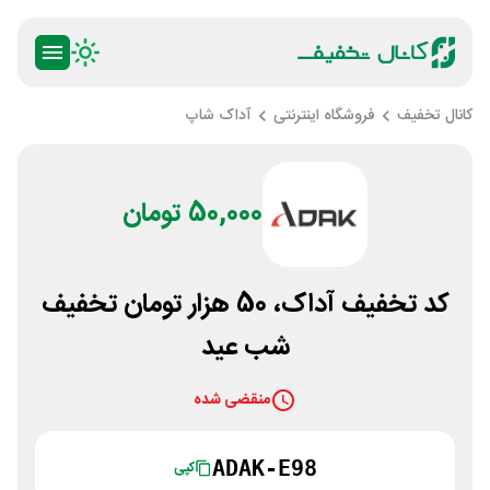
کانال تخفیف
فروشگاه اینترنتی
آداک شاپ
50,000 تومان
کد تخفیف آداک، 50 هزار تومان تخفیف
شب عید
منقضی شده
ADAK-E98
کپی