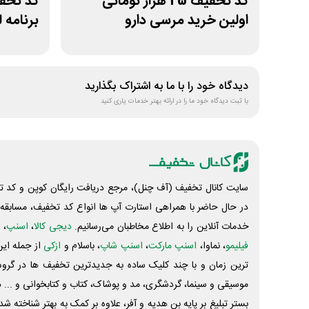
کد تخفیف 25 هزار تومانی
اولین خرید مرسی دارو
برنامه 
دیدگاه خود را با ما به اشتراک بگذارید
با ثبت دیدگاه خود ما را در ارائه بهتر خدمات یاری کنید
سایت کانال تخفیف (آف چنل)، مرجع دریافت رایگان کوپن و کد تخ
در حال حاضر با همراهی استارت آپ ها انواع کد تخفیف، مسابقه، 
خدمات آنلاین را به اطلاع مخاطبان می‌رسانیم.
دیجی کالا
،
اسنپ
، 
فیلیمو
، نماوا،
اسنپ مارکت
،
اسنپ شاپ
، باسلام و
ازکی
از جمله این
ترین زمان و با چند کلیک ساده به جدیدترین تخفیف ها در گروه ت
موسیقی و سینما، گردشگری، مد و پوشاک، کتاب و کتابخوانی و ... 
بستر تبلیغ بر پایه بن هدیه و آفر، علاوه بر کمک به بهتر شناخته 