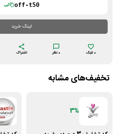
off-t50
کپی
لینک خرید
0
لایک
0
نظر
اشتراک
تخفیف‌های مشابه
3%