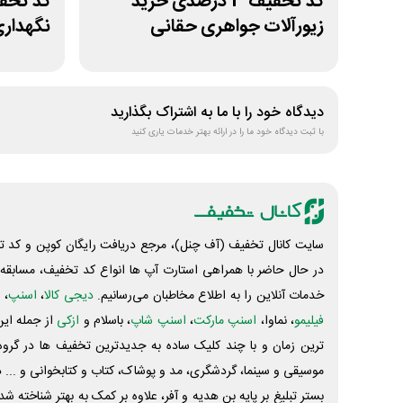
کد تخفیف 3 درصدی خرید
زیورآلات جواهری حقانی
نگهدار
دیدگاه خود را با ما به اشتراک بگذارید
با ثبت دیدگاه خود ما را در ارائه بهتر خدمات یاری کنید
سایت کانال تخفیف (آف چنل)، مرجع دریافت رایگان کوپن و کد تخ
در حال حاضر با همراهی استارت آپ ها انواع کد تخفیف، مسابقه، 
خدمات آنلاین را به اطلاع مخاطبان می‌رسانیم.
دیجی کالا
،
اسنپ
، 
فیلیمو
، نماوا،
اسنپ مارکت
،
اسنپ شاپ
، باسلام و
ازکی
از جمله این
ترین زمان و با چند کلیک ساده به جدیدترین تخفیف ها در گروه ت
موسیقی و سینما، گردشگری، مد و پوشاک، کتاب و کتابخوانی و ... 
بستر تبلیغ بر پایه بن هدیه و آفر، علاوه بر کمک به بهتر شناخته 