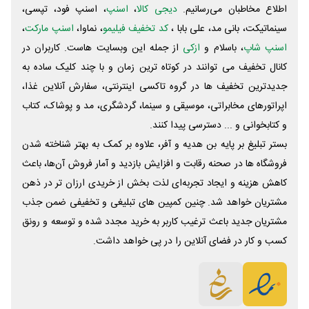
اطلاع مخاطبان می‌رسانیم.
دیجی کالا
،
اسنپ
، اسنپ فود، تپسی،
سینماتیکت، بانی مد، علی‌ بابا ،
کد تخفیف فیلیمو
، نماوا،
اسنپ مارکت
،
اسنپ شاپ
، باسلام و
ازکی
از جمله این وبسایت ‌هاست. کاربران در
کانال تخفیف می توانند در کوتاه ترین زمان و با چند کلیک ساده به
جدیدترین تخفیف ها در گروه تاکسی اینترنتی، سفارش آنلاین غذا،
اپراتورهای مخابراتی، موسیقی و سینما، گردشگری، مد و پوشاک، کتاب
و کتابخوانی و ... دسترسی پیدا کنند.
بستر تبلیغ بر پایه بن هدیه و آفر، علاوه بر کمک به بهتر شناخته شدن
فروشگاه ها در صحنه رقابت و افزایش بازدید و آمار فروش آن‌ها، باعث
کاهش هزینه و ایجاد تجربه‌ای لذت بخش از خریدی ارزان تر در ذهن
مشتریان خواهد شد. چنین کمپین های تبلیغی و تخفیفی ضمن جذب
مشتریان جدید باعث ترغیب کاربر به خرید مجدد شده و توسعه و رونق
کسب و کار در فضای آنلاین را در پی خواهد داشت.