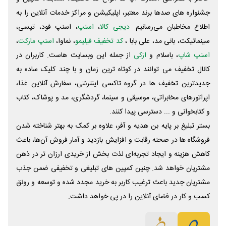
جشنواره های صدها برند معتبر، اپلیکیشن و مراکز خدمات آنلاین را به
اطلاع مخاطبان می‌رسانیم.
دیجی کالا
،
اسنپ
، اسنپ فود، تپسی،
سینماتیکت، بانی مد، علی‌ بابا ،
کد تخفیف فیلیمو
، نماوا،
اسنپ مارکت
،
اسنپ شاپ
، باسلام و
ازکی
از جمله این وبسایت ‌هاست. کاربران در
کانال تخفیف می توانند در کوتاه ترین زمان و با چند کلیک ساده به
جدیدترین تخفیف ها در گروه تاکسی اینترنتی، سفارش آنلاین غذا،
اپراتورهای مخابراتی، موسیقی و سینما، گردشگری، مد و پوشاک، کتاب
و کتابخوانی و ... دسترسی پیدا کنند.
بستر تبلیغ بر پایه بن هدیه و آفر، علاوه بر کمک به بهتر شناخته شدن
فروشگاه ها در صحنه رقابت و افزایش بازدید و آمار فروش آن‌ها، باعث
کاهش هزینه و ایجاد تجربه‌ای لذت بخش از خریدی ارزان تر در ذهن
مشتریان خواهد شد. چنین کمپین های تبلیغی و تخفیفی ضمن جذب
مشتریان جدید باعث ترغیب کاربر به خرید مجدد شده و توسعه و رونق
کسب و کار در فضای آنلاین را در پی خواهد داشت.