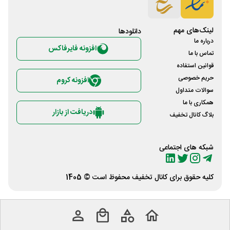
لینک‌های مهم
دانلود‌ها
درباره ما
افزونه فایرفاکس
تماس با ما
قوانین استفاده
حریم خصوصی
افزونه کروم
سوالات متداول
همکاری با ما
دریافت از بازار
بلاگ کانال تخفیف
شبکه های اجتماعی
کلیه حقوق برای
کانال تخفیف
محفوظ است © 1405