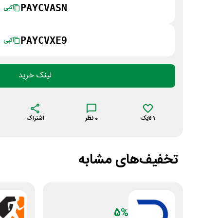
PAYCVASN
کپی
PAYCVXE9
کپی
لینک خرید
1
لایک
0
نظر
اشتراک
تخفیف‌های مشابه
5%