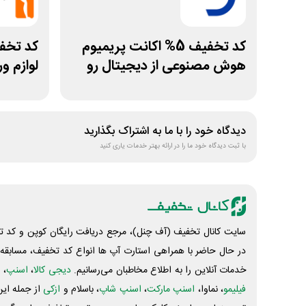
کد تخفیف 5% اکانت پریمیوم
هوش مصنوعی از دیجیتال رو
لوازم و
دیدگاه خود را با ما به اشتراک بگذارید
با ثبت دیدگاه خود ما را در ارائه بهتر خدمات یاری کنید
سایت کانال تخفیف (آف چنل)، مرجع دریافت رایگان کوپن و کد تخ
در حال حاضر با همراهی استارت آپ ها انواع کد تخفیف، مسابقه، 
خدمات آنلاین را به اطلاع مخاطبان می‌رسانیم.
دیجی کالا
،
اسنپ
، 
فیلیمو
، نماوا،
اسنپ مارکت
،
اسنپ شاپ
، باسلام و
ازکی
از جمله این