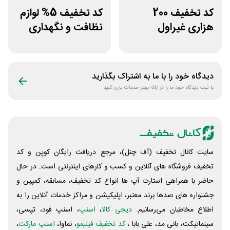
کد تخفیف 200
کد تخفیف 5% لوازم
هزاری غیراول
نظافت و نگهداری
فروشگاه اکسسوری
خودرو کستل
جانبی
دیدگاه خود را با ما به اشتراک بگذارید
با ثبت دیدگاه خود ما را در ارائه بهتر خدمات یاری کنید
سایت کانال تخفیف (آف چنل)، مرجع دریافت رایگان کوپن و کد
تخفیف فروشگاه های آنلاین و کسب و‌ کارهای اینترنتی است. در حال
حاضر با همراهی استارت آپ ها انواع کد تخفیف، مسابقه، کمپین و
جشنواره های صدها برند معتبر، اپلیکیشن و مراکز خدمات آنلاین را به
اطلاع مخاطبان می‌رسانیم.
دیجی کالا
،
اسنپ
، اسنپ فود، تپسی،
سینماتیکت، بانی مد، علی‌ بابا ،
کد تخفیف فیلیمو
، نماوا،
اسنپ مارکت
،