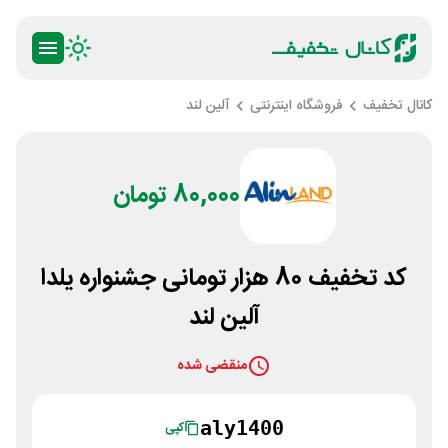
کانال تخفیف
فروشگاه اینترنتی
آلین لند
80,000 تومان
کد تخفیف 80 هزار تومانی جشنواره یلدا
آلین لند
منقضی شده
aly1400
کپی