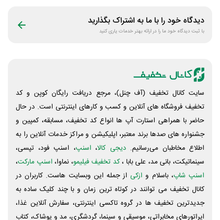
دیدگاه خود را با ما به اشتراک بگذارید
با ثبت دیدگاه خود ما را در ارائه بهتر خدمات یاری کنید
سایت کانال تخفیف (آف چنل)، مرجع دریافت رایگان کوپن و کد
تخفیف فروشگاه های آنلاین و کسب و‌ کارهای اینترنتی است. در حال
حاضر با همراهی استارت آپ ها انواع کد تخفیف، مسابقه، کمپین و
جشنواره های صدها برند معتبر، اپلیکیشن و مراکز خدمات آنلاین را به
اطلاع مخاطبان می‌رسانیم.
دیجی کالا
،
اسنپ
، اسنپ فود، تپسی،
سینماتیکت، بانی مد، علی‌ بابا ،
کد تخفیف فیلیمو
، نماوا،
اسنپ مارکت
،
اسنپ شاپ
، باسلام و
ازکی
از جمله این وبسایت ‌هاست. کاربران در
کانال تخفیف می توانند در کوتاه ترین زمان و با چند کلیک ساده به
جدیدترین تخفیف ها در گروه تاکسی اینترنتی، سفارش آنلاین غذا،
اپراتورهای مخابراتی، موسیقی و سینما، گردشگری، مد و پوشاک، کتاب