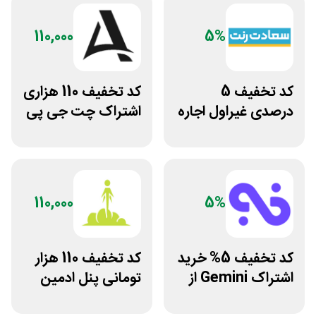
110,000
5%
کد تخفیف 5
کد تخفیف 110 هزاری
درصدی غیراول اجاره
اشتراک چت جی پی
خودرو سعادت رنت
تی اکانت لایسنس
110,000
5%
کد تخفیف 5% خرید
کد تخفیف 110 هزار
اشتراک Gemini از
تومانی پنل ادمین
فراسیب
لاین استور