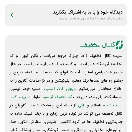
دیدگاه خود را با ما به اشتراک بگذارید
با ثبت دیدگاه خود ما را در ارائه بهتر خدمات یاری کنید
سایت کانال تخفیف (آف چنل)، مرجع دریافت رایگان کوپن و کد
تخفیف فروشگاه های آنلاین و کسب و‌ کارهای اینترنتی است. در حال
حاضر با همراهی استارت آپ ها انواع کد تخفیف، مسابقه، کمپین و
جشنواره های صدها برند معتبر، اپلیکیشن و مراکز خدمات آنلاین را به
اطلاع مخاطبان می‌رسانیم.
دیجی کالا
،
اسنپ
، اسنپ فود، تپسی،
سینماتیکت، بانی مد، علی‌ بابا ،
کد تخفیف فیلیمو
، نماوا،
اسنپ مارکت
،
اسنپ شاپ
، باسلام و
ازکی
از جمله این وبسایت ‌هاست. کاربران در
کانال تخفیف می توانند در کوتاه ترین زمان و با چند کلیک ساده به
جدیدترین تخفیف ها در گروه تاکسی اینترنتی، سفارش آنلاین غذا،
اپراتورهای مخابراتی، موسیقی و سینما، گردشگری، مد و پوشاک، کتاب