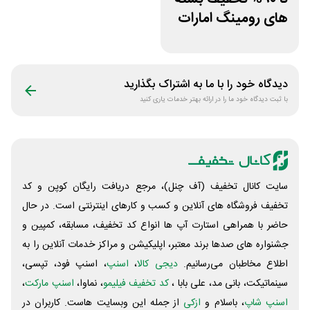
های رومینگ امارات
همراه اول
دیدگاه خود را با ما به اشتراک بگذارید
با ثبت دیدگاه خود ما را در ارائه بهتر خدمات یاری کنید
سایت کانال تخفیف (آف چنل)، مرجع دریافت رایگان کوپن و کد
تخفیف فروشگاه های آنلاین و کسب و‌ کارهای اینترنتی است. در حال
حاضر با همراهی استارت آپ ها انواع کد تخفیف، مسابقه، کمپین و
جشنواره های صدها برند معتبر، اپلیکیشن و مراکز خدمات آنلاین را به
اطلاع مخاطبان می‌رسانیم.
دیجی کالا
،
اسنپ
، اسنپ فود، تپسی،
سینماتیکت، بانی مد، علی‌ بابا ،
کد تخفیف فیلیمو
، نماوا،
اسنپ مارکت
،
اسنپ شاپ
، باسلام و
ازکی
از جمله این وبسایت ‌هاست. کاربران در