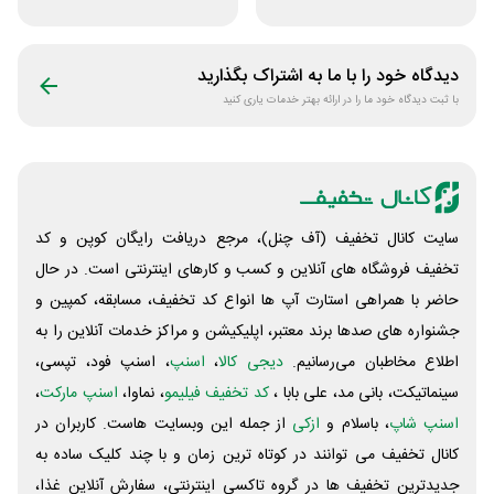
پویان آی تی
اومو
دیدگاه خود را با ما به اشتراک بگذارید
با ثبت دیدگاه خود ما را در ارائه بهتر خدمات یاری کنید
سایت کانال تخفیف (آف چنل)، مرجع دریافت رایگان کوپن و کد
تخفیف فروشگاه های آنلاین و کسب و‌ کارهای اینترنتی است. در حال
حاضر با همراهی استارت آپ ها انواع کد تخفیف، مسابقه، کمپین و
جشنواره های صدها برند معتبر، اپلیکیشن و مراکز خدمات آنلاین را به
اطلاع مخاطبان می‌رسانیم.
دیجی کالا
،
اسنپ
، اسنپ فود، تپسی،
سینماتیکت، بانی مد، علی‌ بابا ،
کد تخفیف فیلیمو
، نماوا،
اسنپ مارکت
،
اسنپ شاپ
، باسلام و
ازکی
از جمله این وبسایت ‌هاست. کاربران در
کانال تخفیف می توانند در کوتاه ترین زمان و با چند کلیک ساده به
جدیدترین تخفیف ها در گروه تاکسی اینترنتی، سفارش آنلاین غذا،