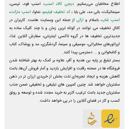
اطلاع مخاطبان می‌رسانیم.
دیجی کالا
،
اسنپ
، اسنپ فود، تپسی،
سینماتیکت، بانی مد، علی‌ بابا ،
کد تخفیف فیلیمو
، نماوا،
اسنپ مارکت
،
اسنپ شاپ
، باسلام و
ازکی
از جمله این وبسایت ‌هاست. کاربران در
کانال تخفیف می توانند در کوتاه ترین زمان و با چند کلیک ساده به
جدیدترین تخفیف ها در گروه تاکسی اینترنتی، سفارش آنلاین غذا،
اپراتورهای مخابراتی، موسیقی و سینما، گردشگری، مد و پوشاک، کتاب
و کتابخوانی و ... دسترسی پیدا کنند.
بستر تبلیغ بر پایه بن هدیه و آفر، علاوه بر کمک به بهتر شناخته شدن
فروشگاه ها در صحنه رقابت و افزایش بازدید و آمار فروش آن‌ها، باعث
کاهش هزینه و ایجاد تجربه‌ای لذت بخش از خریدی ارزان تر در ذهن
مشتریان خواهد شد. چنین کمپین های تبلیغی و تخفیفی ضمن جذب
مشتریان جدید باعث ترغیب کاربر به خرید مجدد شده و توسعه و رونق
کسب و کار در فضای آنلاین را در پی خواهد داشت.