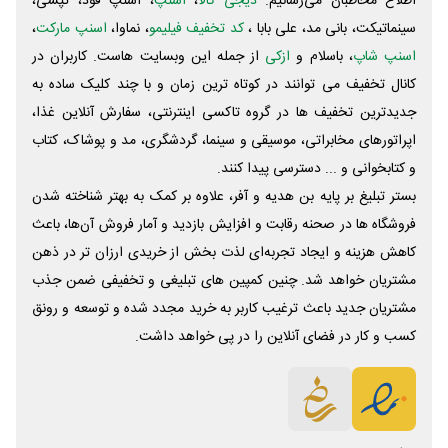
اطلاع مخاطبان می‌رسانیم.
دیجی کالا
،
اسنپ
، اسنپ فود، تپسی،
سینماتیکت، بانی مد، علی‌ بابا ،
کد تخفیف فیلیمو
، نماوا،
اسنپ مارکت
،
اسنپ شاپ
، باسلام و
ازکی
از جمله این وبسایت ‌هاست. کاربران در
کانال تخفیف می توانند در کوتاه ترین زمان و با چند کلیک ساده به
جدیدترین تخفیف ها در گروه تاکسی اینترنتی، سفارش آنلاین غذا،
اپراتورهای مخابراتی، موسیقی و سینما، گردشگری، مد و پوشاک، کتاب
و کتابخوانی و ... دسترسی پیدا کنند.
بستر تبلیغ بر پایه بن هدیه و آفر، علاوه بر کمک به بهتر شناخته شدن
فروشگاه ها در صحنه رقابت و افزایش بازدید و آمار فروش آن‌ها، باعث
کاهش هزینه و ایجاد تجربه‌ای لذت بخش از خریدی ارزان تر در ذهن
مشتریان خواهد شد. چنین کمپین های تبلیغی و تخفیفی ضمن جذب
مشتریان جدید باعث ترغیب کاربر به خرید مجدد شده و توسعه و رونق
کسب و کار در فضای آنلاین را در پی خواهد داشت.