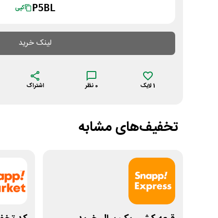
P5BL
کپی
لینک خرید
1
لایک
0
نظر
اشتراک
تخفیف‌های مشابه