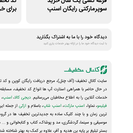
قرعه کشی یک سال خرید
سوپرمارکتی رایگان اسنپ
برای خر
اکسپرس
دیدگاه خود را با ما به اشتراک بگذارید
با ثبت دیدگاه خود ما را در ارائه بهتر خدمات یاری کنید
سایت کانال تخفیف (آف چنل)، مرجع دریافت رایگان کوپن و کد تخ
در حال حاضر با همراهی استارت آپ ها انواع کد تخفیف، مسابقه، 
خدمات آنلاین را به اطلاع مخاطبان می‌رسانیم.
دیجی کالا
،
اسنپ
، 
فیلیمو
، نماوا،
اسنپ مارکت
،
اسنپ شاپ
، باسلام و
ازکی
از جمله این
ترین زمان و با چند کلیک ساده به جدیدترین تخفیف ها در گروه ت
موسیقی و سینما، گردشگری، مد و پوشاک، کتاب و کتابخوانی و ... 
بستر تبلیغ بر پایه بن هدیه و آفر، علاوه بر کمک به بهتر شناخته 