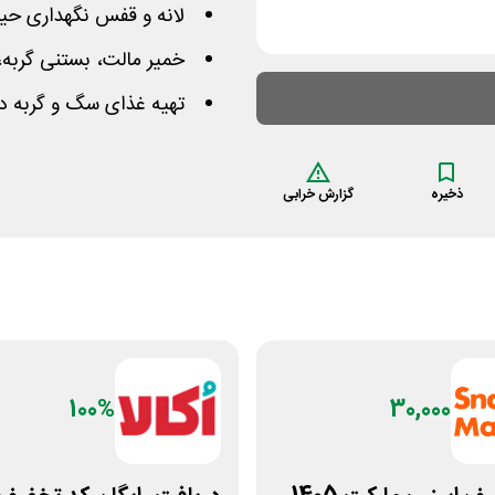
لانه و قفس نگهداری حیو
خمیر مالت، بستنی گربه،
تهیه غذای سگ و گربه د
ذخیره
گزارش خرابی
100%
30,000