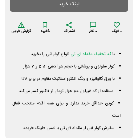
لینک خرید
0
لایک
0
نظر
اشتراک
ذخیره
گزارش خرابی
با
کد تخفیف مقداد آی تی
انواع کولر آبی را بخرید
کولر سلولزی و پوشالی با حجم هوا دهی 4، 5 و 7 هزار
با ورق گالوانیزه و رنگ الکترواستاتیک مقاوم در برابر
UV
استفاده از کد غیراول 100 هزار تومان از فاکتور کسر می‌کند
کوپن حداقل خرید ندارد و برای همه اقلام منتخب فعال
است
سفارش کولر آبی از مقداد آی تی با لمس «لینک خرید»