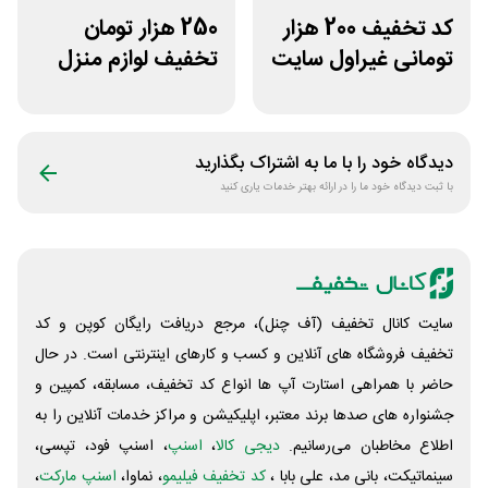
کد تخفیف 200 هزار
250 هزار تومان
تومانی غیراول سایت
تخفیف لوازم منزل
خوابیست
در فروشگاه خانه شما
دیدگاه خود را با ما به اشتراک بگذارید
با ثبت دیدگاه خود ما را در ارائه بهتر خدمات یاری کنید
سایت کانال تخفیف (آف چنل)، مرجع دریافت رایگان کوپن و کد
تخفیف فروشگاه های آنلاین و کسب و‌ کارهای اینترنتی است. در حال
حاضر با همراهی استارت آپ ها انواع کد تخفیف، مسابقه، کمپین و
جشنواره های صدها برند معتبر، اپلیکیشن و مراکز خدمات آنلاین را به
اطلاع مخاطبان می‌رسانیم.
دیجی کالا
،
اسنپ
، اسنپ فود، تپسی،
سینماتیکت، بانی مد، علی‌ بابا ،
کد تخفیف فیلیمو
، نماوا،
اسنپ مارکت
،