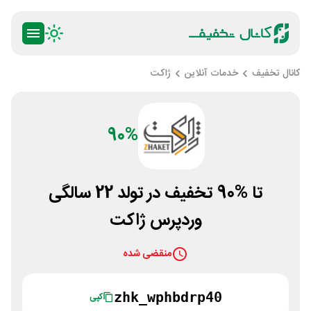
کانال تخفیف
خدمات آنلاین
ژاکت
90%
تا %90 تخفیف در تولد 22 سالگی
وردپرس ژاکت
منقضی شده
zhk_wphbdrp40
کپی