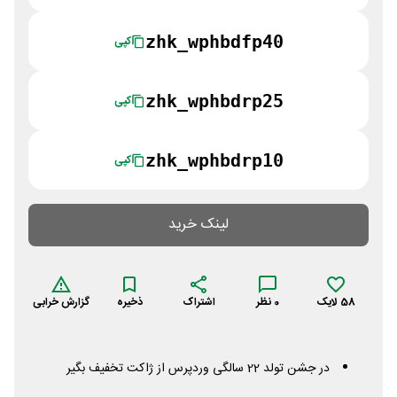
zhk_wphbdfp40
کپی
zhk_wphbdrp25
کپی
zhk_wphbdrp10
کپی
لینک خرید
58
لایک
0
نظر
اشتراک
ذخیره
گزارش خرابی
در جشن تولد 22 سالگی وردپرس از ژاکت تخفیف بگیر