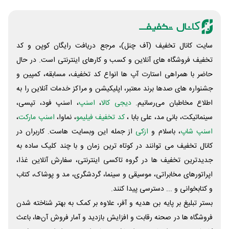
سایت کانال تخفیف (آف چنل)، مرجع دریافت رایگان کوپن و کد
تخفیف فروشگاه های آنلاین و کسب و‌ کارهای اینترنتی است. در حال
حاضر با همراهی استارت آپ ها انواع کد تخفیف، مسابقه، کمپین و
جشنواره های صدها برند معتبر، اپلیکیشن و مراکز خدمات آنلاین را به
اطلاع مخاطبان می‌رسانیم.
دیجی کالا
،
اسنپ
، اسنپ فود، تپسی،
سینماتیکت، بانی مد، علی‌ بابا ،
کد تخفیف فیلیمو
، نماوا،
اسنپ مارکت
،
اسنپ شاپ
، باسلام و
ازکی
از جمله این وبسایت ‌هاست. کاربران در
کانال تخفیف می توانند در کوتاه ترین زمان و با چند کلیک ساده به
جدیدترین تخفیف ها در گروه تاکسی اینترنتی، سفارش آنلاین غذا،
اپراتورهای مخابراتی، موسیقی و سینما، گردشگری، مد و پوشاک، کتاب
و کتابخوانی و ... دسترسی پیدا کنند.
بستر تبلیغ بر پایه بن هدیه و آفر، علاوه بر کمک به بهتر شناخته شدن
فروشگاه ها در صحنه رقابت و افزایش بازدید و آمار فروش آن‌ها، باعث