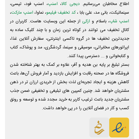
اطلاع مخاطبان می‌رسانیم.
دیجی کالا
،
اسنپ
، اسنپ فود، تپسی،
سینماتیکت، بانی مد، علی‌ بابا ،
کد تخفیف فیلیمو
، نماوا،
اسنپ مارکت
،
اسنپ شاپ
، باسلام و
ازکی
از جمله این وبسایت ‌هاست. کاربران در
کانال تخفیف می توانند در کوتاه ترین زمان و با چند کلیک ساده به
جدیدترین تخفیف ها در گروه تاکسی اینترنتی، سفارش آنلاین غذا،
اپراتورهای مخابراتی، موسیقی و سینما، گردشگری، مد و پوشاک، کتاب
و کتابخوانی و ... دسترسی پیدا کنند.
بستر تبلیغ بر پایه بن هدیه و آفر، علاوه بر کمک به بهتر شناخته شدن
فروشگاه ها در صحنه رقابت و افزایش بازدید و آمار فروش آن‌ها، باعث
کاهش هزینه و ایجاد تجربه‌ای لذت بخش از خریدی ارزان تر در ذهن
مشتریان خواهد شد. چنین کمپین های تبلیغی و تخفیفی ضمن جذب
مشتریان جدید باعث ترغیب کاربر به خرید مجدد شده و توسعه و رونق
کسب و کار در فضای آنلاین را در پی خواهد داشت.