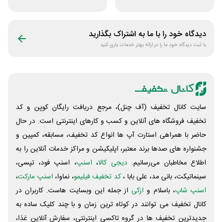
سایت عسل بانو
زیبایی مراقبتی
بتاکالا
دیدگاه خود را با ما به اشتراک بگذارید
با ثبت دیدگاه خود ما را در ارائه بهتر خدمات یاری کنید
سایت کانال تخفیف (آف چنل)، مرجع دریافت رایگان کوپن و کد
تخفیف فروشگاه های آنلاین و کسب و‌ کارهای اینترنتی است. در حال
حاضر با همراهی استارت آپ ها انواع کد تخفیف، مسابقه، کمپین و
جشنواره های صدها برند معتبر، اپلیکیشن و مراکز خدمات آنلاین را به
اطلاع مخاطبان می‌رسانیم.
دیجی کالا
،
اسنپ
، اسنپ فود، تپسی،
سینماتیکت، بانی مد، علی‌ بابا ،
کد تخفیف فیلیمو
، نماوا،
اسنپ مارکت
،
اسنپ شاپ
، باسلام و
ازکی
از جمله این وبسایت ‌هاست. کاربران در
کانال تخفیف می توانند در کوتاه ترین زمان و با چند کلیک ساده به
جدیدترین تخفیف ها در گروه تاکسی اینترنتی، سفارش آنلاین غذا،