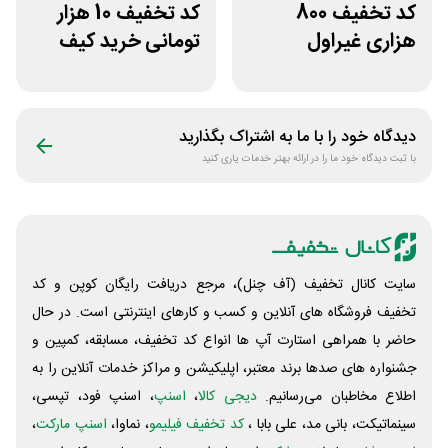
کد تخفیف 800
کد تخفیف 10 هزار
هزاری غیراول
تومانی خرید کیف
فروشگاه اکشن
دستی زنانه وکسون
فیگور بگو سیب
دیدگاه خود را با ما به اشتراک بگذارید
با ثبت دیدگاه خود ما را در ارائه بهتر خدمات یاری کنید
سایت کانال تخفیف (آف چنل)، مرجع دریافت رایگان کوپن و کد
تخفیف فروشگاه های آنلاین و کسب و‌ کارهای اینترنتی است. در حال
حاضر با همراهی استارت آپ ها انواع کد تخفیف، مسابقه، کمپین و
جشنواره های صدها برند معتبر، اپلیکیشن و مراکز خدمات آنلاین را به
اطلاع مخاطبان می‌رسانیم.
دیجی کالا
،
اسنپ
، اسنپ فود، تپسی،
سینماتیکت، بانی مد، علی‌ بابا ،
کد تخفیف فیلیمو
، نماوا،
اسنپ مارکت
،