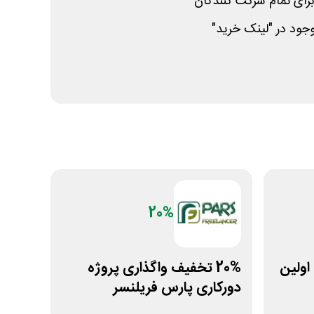
جود در "لینک خرید"
20%
انی اولین
20% تخفیف واگذاری پروژه
دورکاری پارس فریلنسر