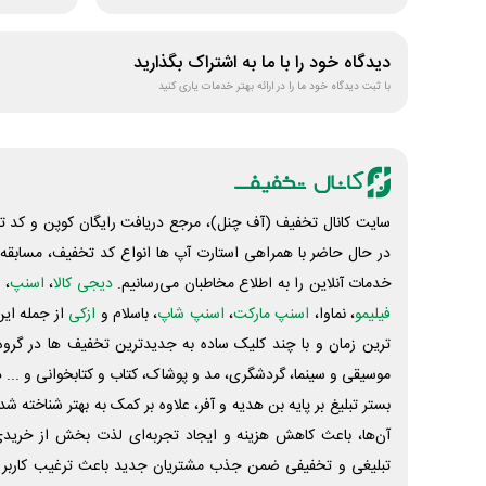
دیدگاه خود را با ما به اشتراک بگذارید
با ثبت دیدگاه خود ما را در ارائه بهتر خدمات یاری کنید
سایت کانال تخفیف (آف چنل)، مرجع دریافت رایگان کوپن و کد تخ
در حال حاضر با همراهی استارت آپ ها انواع کد تخفیف، مسابقه، 
خدمات آنلاین را به اطلاع مخاطبان می‌رسانیم.
دیجی کالا
،
اسنپ
، 
فیلیمو
، نماوا،
اسنپ مارکت
،
اسنپ شاپ
، باسلام و
ازکی
از جمله این
ترین زمان و با چند کلیک ساده به جدیدترین تخفیف ها در گروه ت
موسیقی و سینما، گردشگری، مد و پوشاک، کتاب و کتابخوانی و ... 
بستر تبلیغ بر پایه بن هدیه و آفر، علاوه بر کمک به بهتر شناخته 
آن‌ها، باعث کاهش هزینه و ایجاد تجربه‌ای لذت بخش از خرید
تبلیغی و تخفیفی ضمن جذب مشتریان جدید باعث ترغیب کاربر 