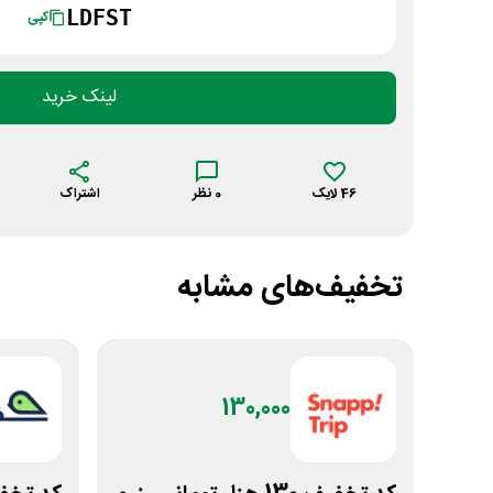
LDFST
کپی
لینک خرید
46
لایک
0
نظر
اشتراک
تخفیف‌های مشابه
130,000