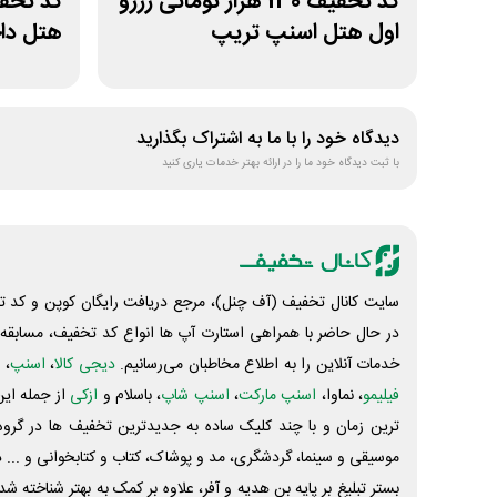
کد تخفیف 130 هزار تومانی رزرو
اول هتل اسنپ تریپ
هتل داخ
دیدگاه خود را با ما به اشتراک بگذارید
با ثبت دیدگاه خود ما را در ارائه بهتر خدمات یاری کنید
سایت کانال تخفیف (آف چنل)، مرجع دریافت رایگان کوپن و کد تخ
در حال حاضر با همراهی استارت آپ ها انواع کد تخفیف، مسابقه، 
خدمات آنلاین را به اطلاع مخاطبان می‌رسانیم.
دیجی کالا
،
اسنپ
، 
فیلیمو
، نماوا،
اسنپ مارکت
،
اسنپ شاپ
، باسلام و
ازکی
از جمله این
ترین زمان و با چند کلیک ساده به جدیدترین تخفیف ها در گروه ت
موسیقی و سینما، گردشگری، مد و پوشاک، کتاب و کتابخوانی و ... 
بستر تبلیغ بر پایه بن هدیه و آفر، علاوه بر کمک به بهتر شناخته 